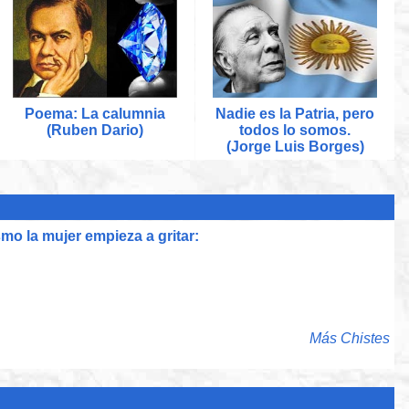
Poema: La calumnia
Nadie es la Patria, pero
(Ruben Dario)
todos lo somos.
(Jorge Luis Borges)
o la mujer empieza a gritar:
Más Chistes