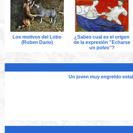
Los motivos del Lobo
¿Sabes cual es el origen
(Ruben Dario)
de la expresión "Echarse
un polvo"?
Un joven muy engreído estab