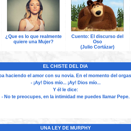
¿Que es lo que realmente
Cuento: El discurso del
quiere una Mujer?
Oso
(Julio Cortázar)
EL CHISTE DEL DIA
a haciendo el amor con su novia. En el momento del orgasm
- ¡Ay! Dios mío... ¡Ay! Dios mío...
Y él le dice:
- No te preocupes, en la intimidad me puedes llamar Pepe.
UNA LEY DE MURPHY