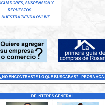
IGUADORES, SUSPENSION Y
REPUESTOS.
A NUESTRA TIENDA ONLINE.
¿NO ENCONTRASTE LO QUE BUSCABAS? PROBA ACA
DE INTERES GENERAL