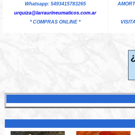
Whatsapp: 5493415783265
AMORT
urquiza@larraurineumaticos.com.ar
* COMPRAS ONLINE *
VISIT