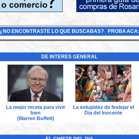
¿NO ENCONTRASTE LO QUE BUSCABAS? PROBA ACA
DE INTERES GENERAL
La mejor receta para vivir
La estupidez de festejar el
bien
Dia del Inocente
(Warren Buffett)
EL CHISTE DEL DIA