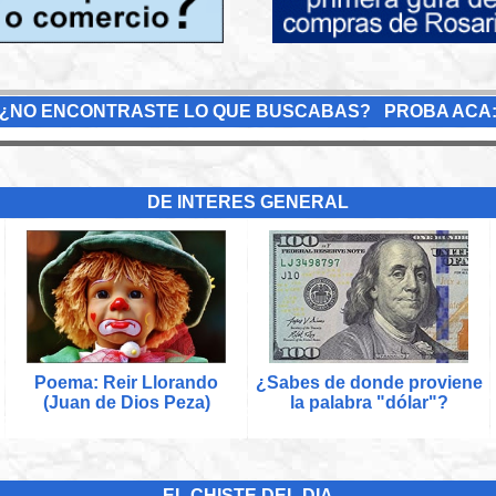
¿NO ENCONTRASTE LO QUE BUSCABAS? PROBA ACA
DE INTERES GENERAL
Poema: Reir Llorando
¿Sabes de donde proviene
(Juan de Dios Peza)
la palabra "dólar"?
EL CHISTE DEL DIA