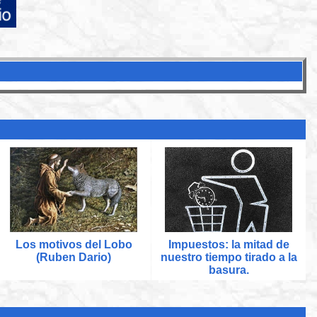
:
Los motivos del Lobo
Impuestos: la mitad de
(Ruben Dario)
nuestro tiempo tirado a la
basura.