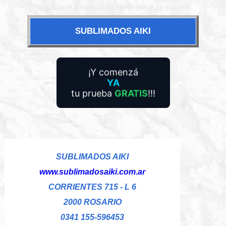
SUBLIMADOS AIKI REGALOS EMPRESARIALES ROSARIO
SUBLIMADOS AIKI
¿Querés mejorar tu
¡Y comenzá
experiencia con
YA
WhatsApp
?
tu prueba
GRATIS
!!!
SUBLIMADOS AIKI
www.sublimadosaiki.com.ar
CORRIENTES 715 - L 6
2000 ROSARIO
0341 155-596453