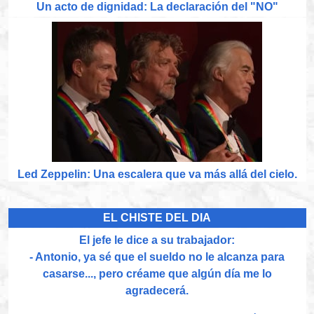
Un acto de dignidad: La declaración del "NO"
Led Zeppelin: Una escalera que va más allá del cielo.
EL CHISTE DEL DIA
El jefe le dice a su trabajador:
- Antonio, ya sé que el sueldo no le alcanza para
casarse..., pero créame que algún día me lo
agradecerá.