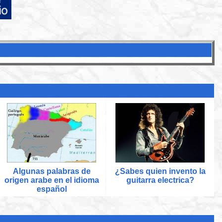
:
Algunas palabras de
¿Sabes quien invento la
origen arabe en el idioma
guitarra electrica?
español