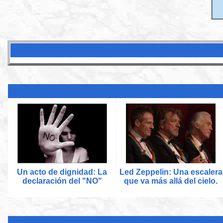
Un acto de dignidad: La
Led Zeppelin: Una escalera
declaración del "NO"
que va más allá del cielo.