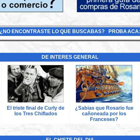
¿NO ENCONTRASTE LO QUE BUSCABAS? PROBA ACA
DE INTERES GENERAL
El triste final de Curly de
¿Sabias que Rosario fue
los Tres Chiflados
cañoneada por los
Franceses?
EL CHISTE DEL DIA