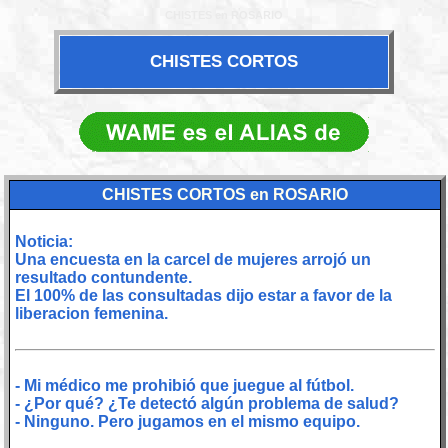
CHISTES en ROSARIO
CHISTES CORTOS
CHISTES CORTOS en ROSARIO
Noticia:
Una encuesta en la carcel de mujeres arrojó un
resultado contundente.
El 100% de las consultadas dijo estar a favor de la
liberacion femenina.
- Mi médico me prohibió que juegue al fútbol.
- ¿Por qué? ¿Te detectó algún problema de salud?
- Ninguno. Pero jugamos en el mismo equipo.