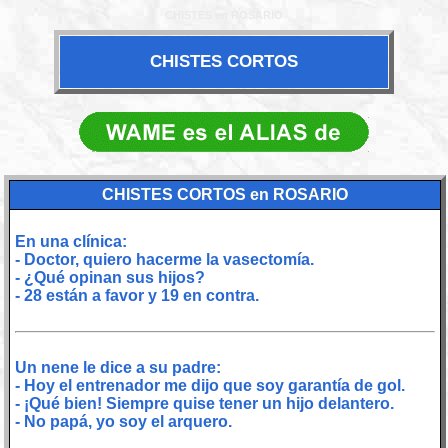
CHISTES en ROSARIO
CHISTES CORTOS
CHISTES CORTOS en ROSARIO
En una clínica:
- Doctor, quiero hacerme la vasectomía.
- ¿Qué opinan sus hijos?
- 28 están a favor y 19 en contra.
Un nene le dice a su padre:
- Hoy el entrenador me dijo que soy garantía de gol.
- ¡Qué bien! Siempre quise tener un hijo delantero.
- No papá, yo soy el arquero.