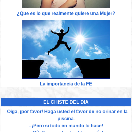
¿Que es lo que realmente quiere una Mujer?
La importancia de la FE
EL CHISTE DEL DIA
- Oiga, ¡por favor! Haga usted el favor de no orinar en la
piscina.
- ¡Pero si todo en mundo lo hace!