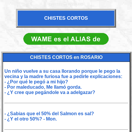
CHISTES en ROSARIO
CHISTES CORTOS
CHISTES CORTOS en ROSARIO
Un niño vuelve a su casa llorando porque le pego la
vecina y la madre furiosa fue a pedirle explicaciones:
- ¿Por qué le pegó a mi hijo?
- Por maleducado, Me llamó gorda.
- ¿Y cree que pegándole va a adelgazar?
- ¿Sabias que el 50% del Salmon es sal?
- ¿Y el otro 50%? - Mon.