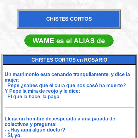
CHISTES en ROSARIO
CHISTES CORTOS
CHISTES CORTOS en ROSARIO
Un matrimonio esta cenando tranquilamente, y dice la
mujer:
- Pepe ¿sabes que el cura que nos casó ha muerto?
Y Pepe la mira de reojo y le dice:
- El que la hace, la paga.
Llega un hombre desesperado a una parada de
colectivos y pregunta:
- ¿Hay aquí algún doctor?
- Sí, yo.