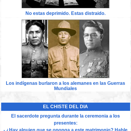
No estas deprimido. Estas distraido.
Los indígenas burlaron a los alemanes en las Guerras
Mundiales
EL CHISTE DEL DIA
El sacerdote pregunta durante la ceremonia a los
presentes:
- ¿Hay alguien que se oponga a este matrimonio? Hable