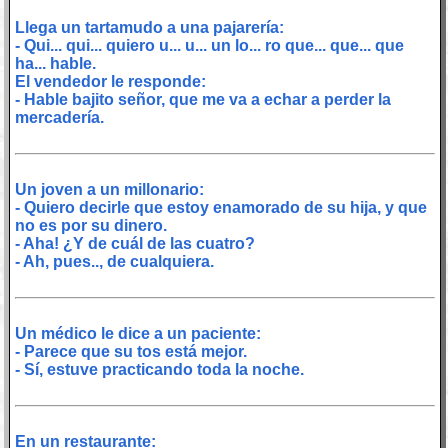
Llega un tartamudo a una pajarería:
- Qui... qui... quiero u... u... un lo... ro que... que... que
ha... hable.
El vendedor le responde:
- Hable bajito señor, que me va a echar a perder la
mercadería.
Un joven a un millonario:
- Quiero decirle que estoy enamorado de su hija, y que
no es por su dinero.
- Aha! ¿Y de cuál de las cuatro?
- Ah, pues.., de cualquiera.
Un médico le dice a un paciente:
- Parece que su tos está mejor.
- Sí, estuve practicando toda la noche.
En un restaurante: