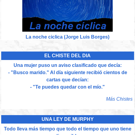
La noche ciclica (Jorge Luis Borges)
EL CHISTE DEL DIA
Una mujer puso un aviso clasificado que decía:
- "Busco marido." Al día siguiente recibió cientos de
cartas que decían:
- "Te puedes quedar con el mío."
Más Chistes
UNA LEY DE MURPHY
Todo lleva más tiempo que todo el tiempo que uno tiene