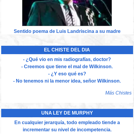
Sentido poema de Luis Landriscina a su madre
EL CHISTE DEL DIA
- ¿Qué vio en mis radiografías, doctor?
- Creemos que tiene el mal de Wilkinson.
- ¿Y eso qué es?
- No tenemos ni la menor idea, señor Wilkinson.
Más Chistes
UNA LEY DE MURPHY
En cualquier jerarquía, todo empleado tiende a
incrementar su nivel de incompetencia.