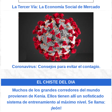
La Tercer Vía: La Economía Social de Mercado
Coronavirus: Consejos para evitar el contagio.
EL CHISTE DEL DIA
Muchos de los grandes corredores del mundo
provienen de Kenia. Ellos tienen allí un sofisticado
sistema de entrenamiento al máximo nivel. Se llama:
¡león!