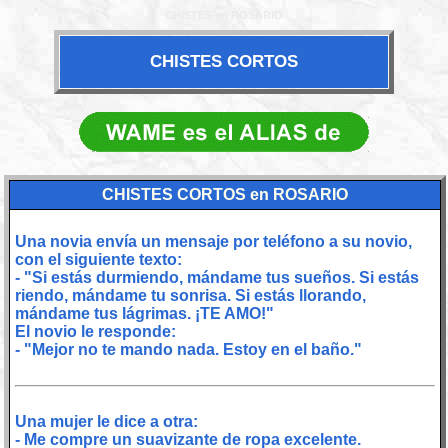
CHISTES en ROSARIO
CHISTES CORTOS
CHISTES CORTOS en ROSARIO
Una novia envía un mensaje por teléfono a su novio,
con el siguiente texto:
- "Si estás durmiendo, mándame tus sueños. Si estás
riendo, mándame tu sonrisa. Si estás llorando,
mándame tus lágrimas. ¡TE AMO!"
El novio le responde:
- "Mejor no te mando nada. Estoy en el baño."
Una mujer le dice a otra:
- Me compre un suavizante de ropa excelente.